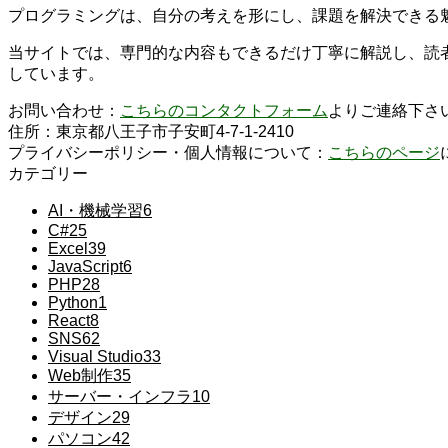
プログラミングは、自分の考えを形にし、課題を解決できる
当サイトでは、専門的な内容もできるだけ丁寧に解説し、読
しています。
お問い合わせ：
こちらのコンタクトフォーム
よりご連絡下さ
住所：東京都八王子市子安町4-7-1-2410
プライバシーポリシー・個人情報について：
こちらのページ
カテゴリー
AI・機械学習
6
C#
25
Excel
39
JavaScript
6
PHP
28
Python
1
React
8
SNS
62
Visual Studio
33
Web制作
35
サーバー・インフラ
10
デザイン
29
パソコン
42