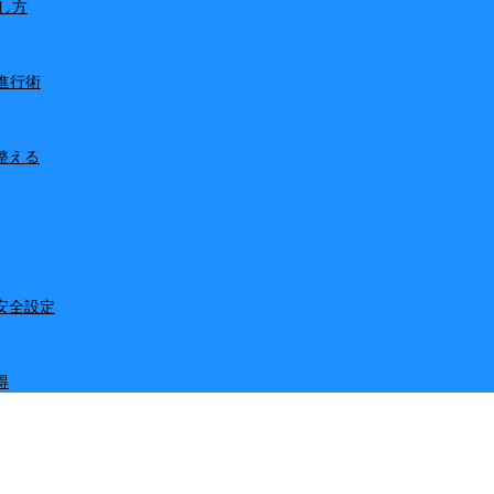
し方
進行術
整える
安全設定
得