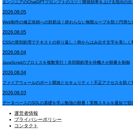
エンジニアのChatGPTプロンプトのコツ！開発効率を上げる指示の出
2026.08.05
Web制作の修正依頼への対処法！終わらない無限ループを防ぐ円滑な
2026.08.05
CSSの禁則処理でテキストの折り返し！枠からはみ出す文字を美しく
2026.08.04
JavaScriptのプロミスを複数実行！非同期処理を待機させ順番を制御
2026.08.04
ファイアウォールのポート開放とセキュリティ！不正アクセスを防ぐ
2026.08.03
データベースのSQLの基礎を学ぶ勉強の順番！実務スキルを最短で習
運営者情報
プライバシーポリシー
コンタクト