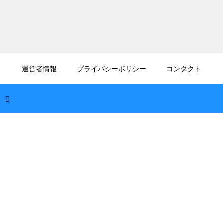
2026.08.07
プログラムの生成AIの著作権の問題！作成し
運営者情報
プライバシーポリシー
コンタクト
たコードを商用利用するリスク
2026.08.06
JavaScriptのDOM操作のパフォーマンス改
善！再描画を抑え高速化