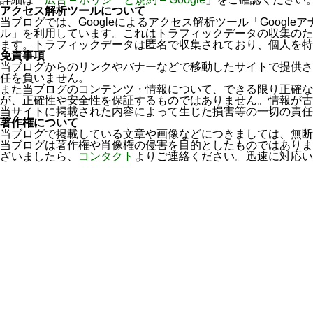
アクセス解析ツールについて
当ブログでは、Googleによるアクセス解析ツール「Googleア
ル」を利用しています。これはトラフィックデータの収集のため
ます。トラフィックデータは匿名で収集されており、個人を特
免責事項
当ブログからのリンクやバナーなどで移動したサイトで提供さ
任を負いません。
また当ブログのコンテンツ・情報について、できる限り正確な
が、正確性や安全性を保証するものではありません。情報が古
当サイトに掲載された内容によって生じた損害等の一切の責任
著作権について
当ブログで掲載している文章や画像などにつきましては、無断
当ブログは著作権や肖像権の侵害を目的としたものではありま
ざいましたら、
コンタクト
よりご連絡ください。迅速に対応い