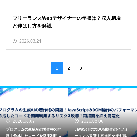
フリーランスWebデザイナーの年収は？収入相場
と伸ばし方を解説
2026.03.24
1
2
3
2026.08.06
2026.08.06
問
JavaScriptのDOM操作のパフォ
エンジニアのChatGPTプロンプ
す
ーマンス改善！再描画を抑え高速
のコツ！開発効率を上げる指示