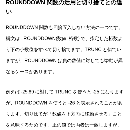
ROUNDDOWN 関数の活用と切り捨てとの違
い
ROUNDDOWN 関数も四捨五入しない方法の一つです。
構文は =ROUNDDOWN(数値, 桁数) で、指定した桁数よ
り下の小数位をすべて切り捨てます。TRUNC と似てい
ますが、ROUNDDOWN は負の数値に対しても挙動が異
なるケースがあります。
例えば -25.89 に対して TRUNC を使うと -25 になります
が、ROUNDDOWN を使うと -26 と表示されることがあ
ります。切り捨てが「数値を下方向に移動させる」こと
を意味するためです。正の値では両者は一致しますが、