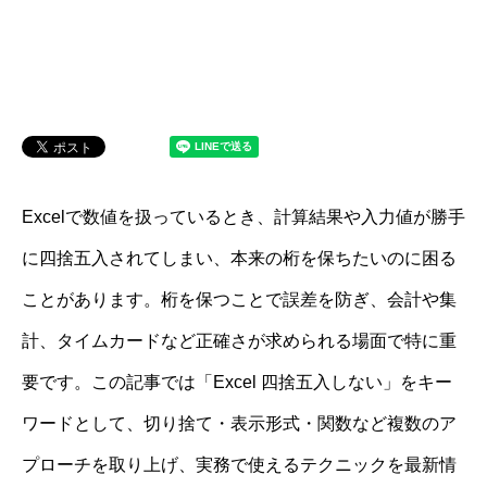
Excelで数値を扱っているとき、計算結果や入力値が勝手
に四捨五入されてしまい、本来の桁を保ちたいのに困る
ことがあります。桁を保つことで誤差を防ぎ、会計や集
計、タイムカードなど正確さが求められる場面で特に重
要です。この記事では「Excel 四捨五入しない」をキー
ワードとして、切り捨て・表示形式・関数など複数のア
プローチを取り上げ、実務で使えるテクニックを最新情