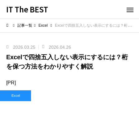
IT The BEST
記事一覧
Excel
Excelで四捨五入しない表示にするには？桁を保つ方法をわかりやすく解説
2026.03.25
2026.04.26
Excelで四捨五入しない表示にするには？桁
を保つ方法をわかりやすく解説
[PR]
Excel