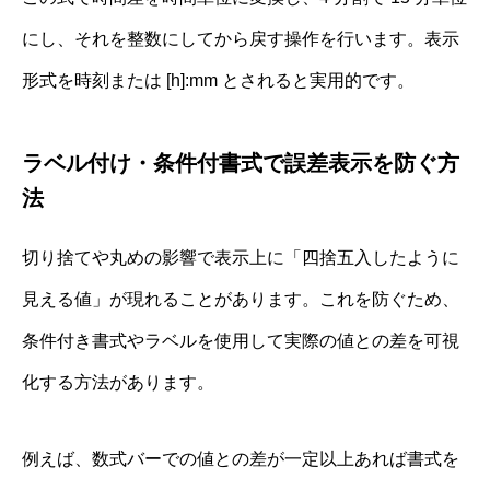
にし、それを整数にしてから戻す操作を行います。表示
形式を時刻または [h]:mm とされると実用的です。
ラベル付け・条件付書式で誤差表示を防ぐ方
法
切り捨てや丸めの影響で表示上に「四捨五入したように
見える値」が現れることがあります。これを防ぐため、
条件付き書式やラベルを使用して実際の値との差を可視
化する方法があります。
例えば、数式バーでの値との差が一定以上あれば書式を