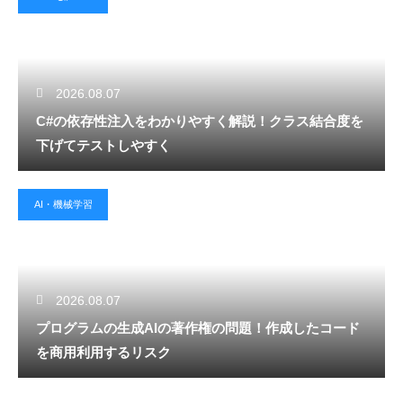
2026.08.07
C#の依存性注入をわかりやすく解説！クラス結合度を
下げてテストしやすく
AI・機械学習
2026.08.07
プログラムの生成AIの著作権の問題！作成したコード
を商用利用するリスク