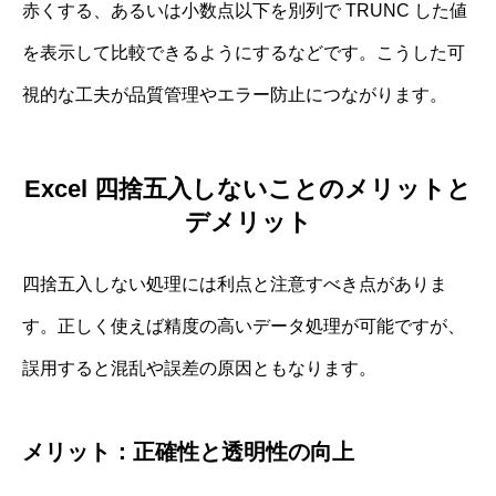
赤くする、あるいは小数点以下を別列で TRUNC した値
を表示して比較できるようにするなどです。こうした可
視的な工夫が品質管理やエラー防止につながります。
Excel 四捨五入しないことのメリットと
デメリット
四捨五入しない処理には利点と注意すべき点がありま
す。正しく使えば精度の高いデータ処理が可能ですが、
誤用すると混乱や誤差の原因ともなります。
メリット：正確性と透明性の向上