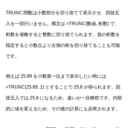
TRUNC 関数は小数部分を切り捨てて表示させ、四捨五
入を一切行いません。構文は =TRUNC(数値, 桁数) で、
桁数を省略すると整数に切り捨てられます。負の桁数を
指定すると小数点より左側の桁を切り捨てることも可能
です。
例えば 25.89 を小数第一位まで表示したい時には
=TRUNC(25.89, 1) とすることで 25.8 が得られます。四
捨五入では 25.9 になるため、違いが一目瞭然です。内部
的に値を変えるため、その後の計算にも反映されます。