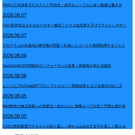
PHPの三項演算子のネストと可読性！条件をシンプルに保つ最適な書き方
2026.08.07
C#の依存性注入をわかりやすく解説！クラス結合度を下げてテストしやすく
2026.08.07
プログラムの生成AIの著作権の問題！作成したコードを商用利用するリスク
2026.08.06
JavaScriptのDOM操作のパフォーマンス改善！再描画を抑え高速化
2026.08.06
エンジニアのChatGPTプロンプトのコツ！開発効率を上げる指示の出し方
2026.08.05
Web制作の修正依頼への対処法！終わらない無限ループを防ぐ円滑な進行術
2026.08.05
CSSの禁則処理でテキストの折り返し！枠からはみ出す文字を美しく整える