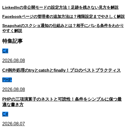
LinkedInの非公開モードの設定方法！足跡を残さない見方を解説
Facebookページの管理者の追加方法は？権限設定までやさしく解説
Snapchatのスクショ通知の仕組みとは？相手にバレる条件をわかり
やすく解説
特集記事
C#
2026.08.08
C#例外処理のtryとcatchとfinally！プロのベストプラクティス
PHP
2026.08.08
PHPの三項演算子のネストと可読性！条件をシンプルに保つ最
適な書き方
C#
2026.08.07