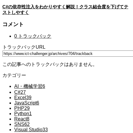
C#の依存性注入をわかりやすく解説！クラス結合度を下げてテ
ストしやすく
コメント
0 トラックバック
トラックバックURL
この記事へのトラックバックはありません。
カテゴリー
AI・機械学習
6
C#
27
Excel
39
JavaScript
6
PHP
29
Python
1
React
8
SNS
62
Visual Studio
33