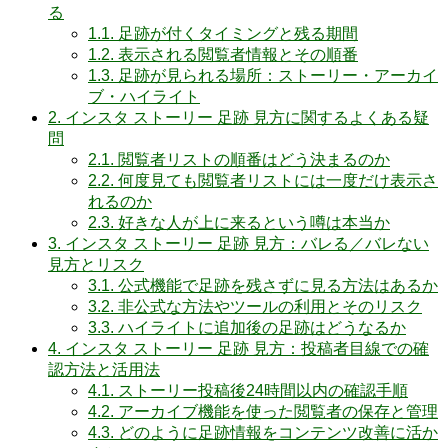
る
1.1.
足跡が付くタイミングと残る期間
1.2.
表示される閲覧者情報とその順番
1.3.
足跡が見られる場所：ストーリー・アーカイ
ブ・ハイライト
2.
インスタ ストーリー 足跡 見方に関するよくある疑
問
2.1.
閲覧者リストの順番はどう決まるのか
2.2.
何度見ても閲覧者リストには一度だけ表示さ
れるのか
2.3.
好きな人が上に来るという噂は本当か
3.
インスタ ストーリー 足跡 見方：バレる／バレない
見方とリスク
3.1.
公式機能で足跡を残さずに見る方法はあるか
3.2.
非公式な方法やツールの利用とそのリスク
3.3.
ハイライトに追加後の足跡はどうなるか
4.
インスタ ストーリー 足跡 見方：投稿者目線での確
認方法と活用法
4.1.
ストーリー投稿後24時間以内の確認手順
4.2.
アーカイブ機能を使った閲覧者の保存と管理
4.3.
どのように足跡情報をコンテンツ改善に活か