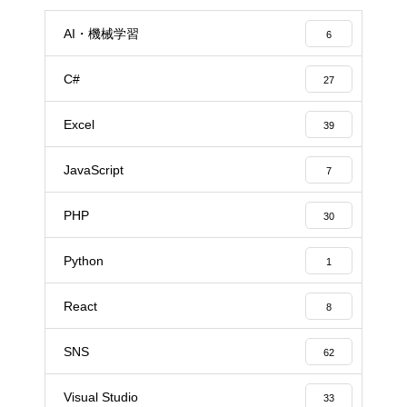
AI・機械学習
6
C#
27
Excel
39
JavaScript
7
PHP
30
Python
1
React
8
SNS
62
Visual Studio
33