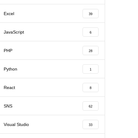
Excel
39
JavaScript
6
PHP
28
Python
1
React
8
SNS
62
Visual Studio
33