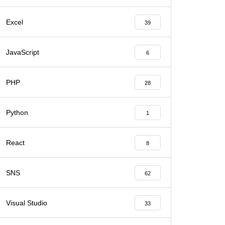
Excel
39
JavaScript
6
PHP
28
Python
1
React
8
SNS
62
Visual Studio
33