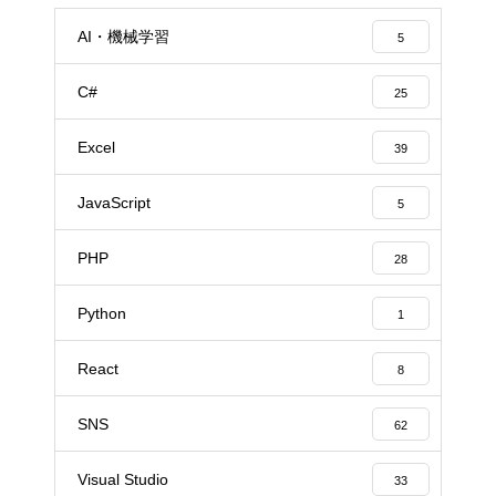
AI・機械学習
5
C#
25
Excel
39
JavaScript
5
PHP
28
Python
1
React
8
SNS
62
Visual Studio
33