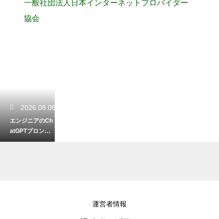
一般社団法人日本インターネットプロバイダー
協会
2026.08.06
エンジニアのCh
atGPTプロンプ
トのコツ！開発
効率を上げる指
示の出し方
2026.08.05
運営者情報
Web制作の修正