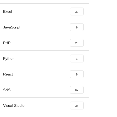
Excel
39
JavaScript
6
PHP
28
Python
1
React
8
SNS
62
Visual Studio
33