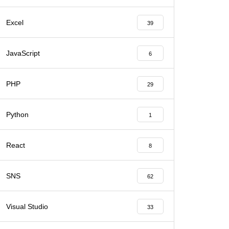
Excel
39
JavaScript
6
PHP
29
Python
1
React
8
SNS
62
Visual Studio
33