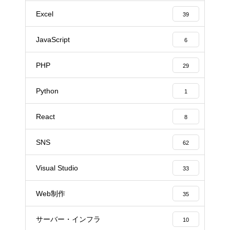
Excel
39
JavaScript
6
PHP
29
Python
1
React
8
SNS
62
Visual Studio
33
Web制作
35
サーバー・インフラ
10