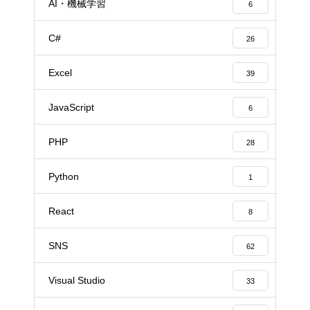
AI・機械学習
6
C#
26
Excel
39
JavaScript
6
PHP
28
Python
1
React
8
SNS
62
Visual Studio
33