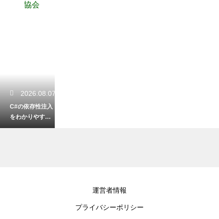
協会
2026.08.07
C#の依存性注入
をわかりやすく
解説！クラス結
合度を下げてテ
ストしやすく
2026.08.07
運営者情報
プログラムの生
プライバシーポリシー
成AIの著作権の
問題！作成した