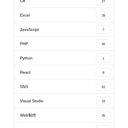
C#
27
Excel
39
JavaScript
7
PHP
30
Python
1
React
8
SNS
62
Visual Studio
33
Web制作
35