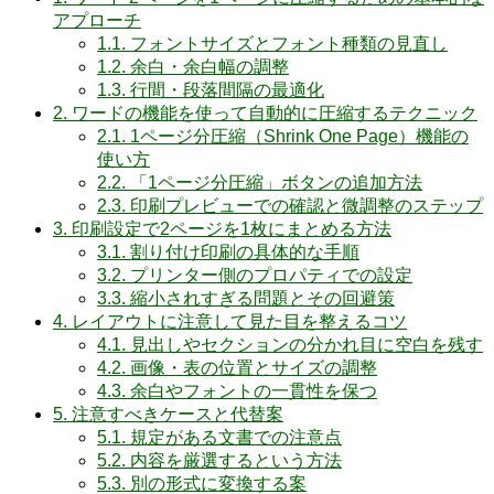
アプローチ
1.1.
フォントサイズとフォント種類の見直し
1.2.
余白・余白幅の調整
1.3.
行間・段落間隔の最適化
2.
ワードの機能を使って自動的に圧縮するテクニック
2.1.
1ページ分圧縮（Shrink One Page）機能の
使い方
2.2.
「1ページ分圧縮」ボタンの追加方法
2.3.
印刷プレビューでの確認と微調整のステップ
3.
印刷設定で2ページを1枚にまとめる方法
3.1.
割り付け印刷の具体的な手順
3.2.
プリンター側のプロパティでの設定
3.3.
縮小されすぎる問題とその回避策
4.
レイアウトに注意して見た目を整えるコツ
4.1.
見出しやセクションの分かれ目に空白を残す
4.2.
画像・表の位置とサイズの調整
4.3.
余白やフォントの一貫性を保つ
5.
注意すべきケースと代替案
5.1.
規定がある文書での注意点
5.2.
内容を厳選するという方法
5.3.
別の形式に変換する案