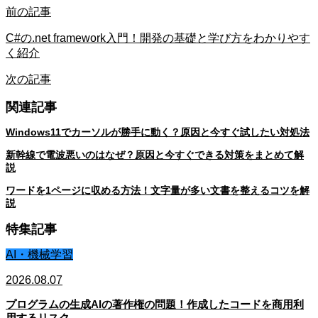
前の記事
C#の.net framework入門！開発の基礎と学び方をわかりやす
く紹介
次の記事
関連記事
Windows11でカーソルが勝手に動く？原因と今すぐ試したい対処法
新幹線で電波悪いのはなぜ？原因と今すぐできる対策をまとめて解
説
ワードを1ページに収める方法！文字量が多い文書を整えるコツを解
説
特集記事
AI・機械学習
2026.08.07
プログラムの生成AIの著作権の問題！作成したコードを商用利
用するリスク