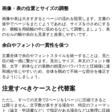
画像・表の位置とサイズの調整
画像や表は大きすぎるとページの流れを阻害します。文書の
途中でページをまたぐようであれば、サイズを小さめにする
か、横幅を用紙幅の中に収めるなどして調整しましょう。表
のセルの幅や余白も見直すと改善しやすいです。
余白やフォントの一貫性を保つ
文書全体で余白やフォントスタイルを統一することは、見た
目の統一感に繋がります。見出しサイズ、本文のフォント種
類、太字・斜体などの装飾の頻度がバラバラだと圧縮後に違
和感が生じやすいため、全体を眺めて不統一な部分を修正す
るようにしましょう。
注意すべきケースと代替案
ただし、すべての文章で2ページを1ページに圧縮できると
は限りません。文字数が多すぎる場合や、特定のフォーマッ
ト（論文・申請書など）で指定がある場合などは無理に圧縮