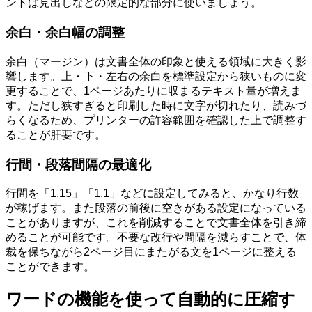
ントは見出しなどの限定的な部分に使いましょう。
余白・余白幅の調整
余白（マージン）は文書全体の印象と使える領域に大きく影
響します。上・下・左右の余白を標準設定から狭いものに変
更することで、1ページあたりに収まるテキスト量が増えま
す。ただし狭すぎると印刷した時に文字が切れたり、読みづ
らくなるため、プリンターの許容範囲を確認した上で調整す
ることが肝要です。
行間・段落間隔の最適化
行間を「1.15」「1.1」などに設定してみると、かなり行数
が稼げます。また段落の前後に空きがある設定になっている
ことがありますが、これを削減することで文書全体を引き締
めることが可能です。不要な改行や間隔を減らすことで、体
裁を保ちながら2ページ目にまたがる文を1ページに整える
ことができます。
ワードの機能を使って自動的に圧縮す