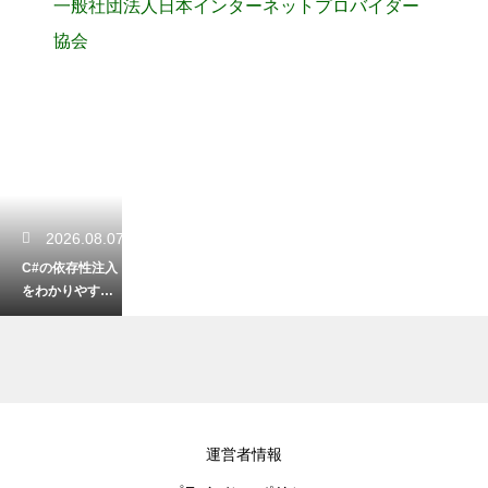
一般社団法人日本インターネットプロバイダー
協会
2026.08.07
C#の依存性注入
をわかりやすく
解説！クラス結
合度を下げてテ
ストしやすく
2026.08.07
運営者情報
プログラムの生