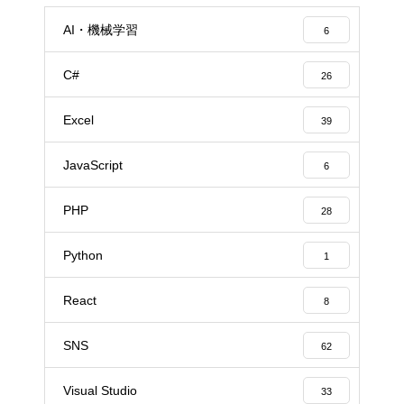
AI・機械学習
6
C#
26
Excel
39
JavaScript
6
PHP
28
Python
1
React
8
SNS
62
Visual Studio
33