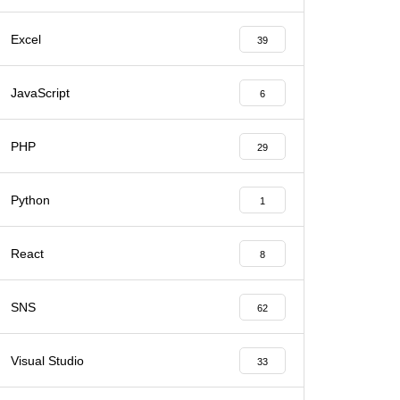
Excel
39
JavaScript
6
PHP
29
Python
1
React
8
SNS
62
Visual Studio
33