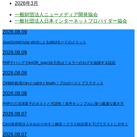
2026年3月
一般財団法人ニューメディア開発協会
一般社団法人日本インターネットプロバイダー協会
2026.08.09
JavaScriptのuse strictによるstrictモードのメリット
2026.08.09
PHPデバッグでerrOR_logの出力先は？エラーのログを追跡する設定
2026.08.08
C#例外処理のtryとcatchとfinally！プロのベストプラクティス
2026.08.08
PHPの三項演算子のネストと可読性！条件をシンプルに保つ最適な書き方
2026.08.07
C#の依存性注入をわかりやすく解説！クラス結合度を下げてテストしやすく
2026.08.07