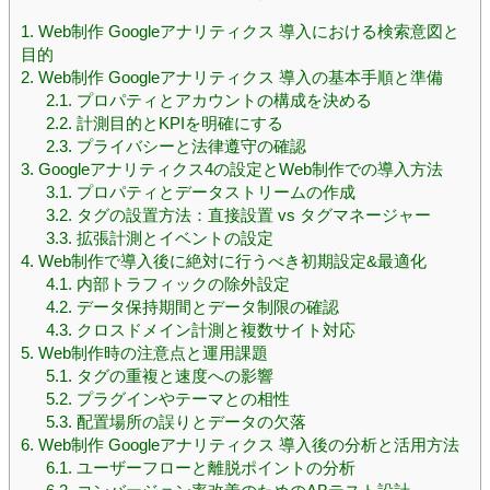
1.
Web制作 Googleアナリティクス 導入における検索意図と
目的
2.
Web制作 Googleアナリティクス 導入の基本手順と準備
2.1.
プロパティとアカウントの構成を決める
2.2.
計測目的とKPIを明確にする
2.3.
プライバシーと法律遵守の確認
3.
Googleアナリティクス4の設定とWeb制作での導入方法
3.1.
プロパティとデータストリームの作成
3.2.
タグの設置方法：直接設置 vs タグマネージャー
3.3.
拡張計測とイベントの設定
4.
Web制作で導入後に絶対に行うべき初期設定&最適化
4.1.
内部トラフィックの除外設定
4.2.
データ保持期間とデータ制限の確認
4.3.
クロスドメイン計測と複数サイト対応
5.
Web制作時の注意点と運用課題
5.1.
タグの重複と速度への影響
5.2.
プラグインやテーマとの相性
5.3.
配置場所の誤りとデータの欠落
6.
Web制作 Googleアナリティクス 導入後の分析と活用方法
6.1.
ユーザーフローと離脱ポイントの分析