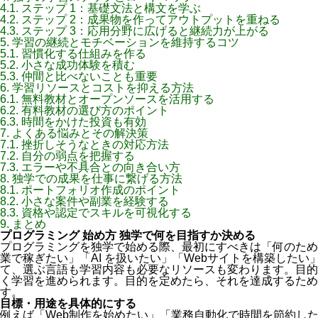
4.1.
ステップ 1：基礎文法と構文を学ぶ
4.2.
ステップ 2：成果物を作ってアウトプットを重ねる
4.3.
ステップ 3：応用分野に広げると継続力が上がる
5.
学習の継続とモチベーションを維持するコツ
5.1.
習慣化する仕組みを作る
5.2.
小さな成功体験を積む
5.3.
仲間と比べないことも重要
6.
学習リソースとコストを抑える方法
6.1.
無料教材とオープンソースを活用する
6.2.
有料教材の選び方のポイント
6.3.
時間をかけた投資も有効
7.
よくある悩みとその解決策
7.1.
挫折しそうなときの対応方法
7.2.
自分の弱点を把握する
7.3.
エラーや不具合との向き合い方
8.
独学での成果を仕事に繋げる方法
8.1.
ポートフォリオ作成のポイント
8.2.
小さな案件や副業を経験する
8.3.
資格や認定でスキルを可視化する
9.
まとめ
プログラミング 始め方 独学で何を目指すか決める
プログラミングを独学で始める際、最初にすべきは「何のため
業で稼ぎたい」「AI を扱いたい」「Webサイトを構築した
て、選ぶ言語も学習内容も必要なリソースも変わります。目的
く学習を進められます。目的を定めたら、それを達成するため
す。
目標・用途を具体的にする
例えば「Web制作を始めたい」「業務自動化で時間を節約し