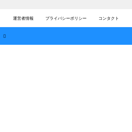
2026.08.07
プログラムの生成AIの著作権の問題！作成し
運営者情報
プライバシーポリシー
コンタクト
たコードを商用利用するリスク
2026.08.06
JavaScriptのDOM操作のパフォーマンス改
善！再描画を抑え高速化
2026.08.06
エンジニアのChatGPTプロンプトのコツ！
開発効率を上げる指示の出し方