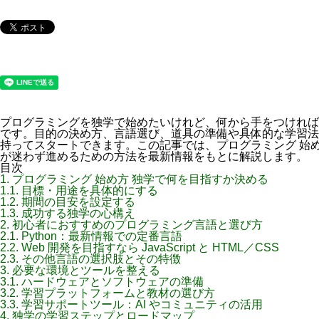
プログラミングを独学で始めたいけれど、何から手をつければ
です。目的の決め方、言語選び、道具の準備や具体的な学習法
持ってスタートできます。この記事では、プログラミング 始
が迷わず進めるための方法を最新情報をもとに解説します。
目次
1.
プログラミング 始め方 独学で何を目指すか決める
1.1.
目標・用途を具体的にする
1.2.
期間の目安を設定する
1.3.
成功する独学の心構え
2.
初心者におすすめのプログラミング言語と選び方
2.1.
Python：最新情報での定番言語
2.2.
Web 開発を目指すなら JavaScript と HTML／CSS
2.3.
その他言語の選択肢とその特徴
3.
必要な環境とツールを整える
3.1.
ハードウェアとソフトウェアの準備
3.2.
学習プラットフォームと教材の選び方
3.3.
学習サポートツール：AI やコミュニティの活用
4.
独学の学習ステップとロードマップ