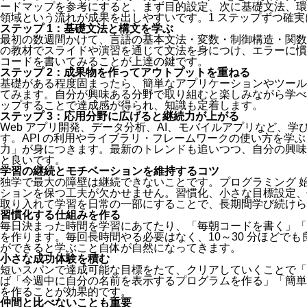
ードマップを参考にすると、まず目的設定、次に基礎文法、環
領域という流れが成果を出しやすいです。1 ステップずつ確
ステップ 1：基礎文法と構文を学ぶ
最初の数週間かけて、言語の基本文法・変数・制御構造・関数
の教材でスライドや演習を通じて文法を身につけ、エラーに慣
コードを書いてみることが上達の鍵です。
ステップ 2：成果物を作ってアウトプットを重ねる
基礎がある程度固まったら、簡単なアプリケーションやツール、
てみます。自分が興味ある分野で取り組むと楽しみながら学べます
ップすることで達成感が得られ、知識も定着します。
ステップ 3：応用分野に広げると継続力が上がる
Web アプリ開発、データ分析、AI、モバイルアプリなど、
す。API の利用やライブラリ・フレームワークの使い方を学
力」が身につきます。最新のトレンドも追いつつ、自分の興味
と良いです。
学習の継続とモチベーションを維持するコツ
独学で最大の障壁は継続できないことです。プログラミング 
ションを保つ工夫が欠かせません。習慣化、小さな目標設定、
取り入れて学習を日常の一部にすることで、長期間学び続けら
習慣化する仕組みを作る
毎日決まった時間を学習にあてたり、「毎朝コードを書く」「
を作ります。毎回長時間やる必要はなく、10～30 分ほどで
ができると学ぶこと自体が自然になってきます。
小さな成功体験を積む
短いスパンで達成可能な目標をたて、クリアしていくことで「
ば「今週中に自分の名前を表示するプログラムを作る」「簡単
を作ることが効果的です。
仲間と比べないことも重要