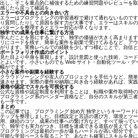
出し、そこを重点的に補強するための練習問題やレビューを取
感じたら戻って確認を。
エラーや不具合との向き合い方
エラーはプログラミングの学習過程で避けて通れないものです
り質問したりして原因を探す力が大事です。エラーはスキルの
パターンを整理するとエラー対応が早くなります。
独学での成果を仕事に繋げる方法
学んだことを形にすることで、独学の価値が大きく高まります
リにコードを残す、簡単な案件を副業で受けてみるなど、アウ
がります。実務レベルでの経験を少しずつ積むことで、自信と
ポートフォリオ作成のポイント
見た目より中身を重視します。設計意図と使った技術、コード
とよいです。小さいものでも Web サイト・自動化ツール・
幅がでます。
小さな案件や副業を経験する
クラウドソーシングや友人のプロジェクトを手伝うなど、簡単
速させます。実際の要件や納期に向き合う経験があれば、実践
資格や認定でスキルを可視化する
公式な資格や認定制度を利用することは、転職や案件取得時の強
プログラミング系のベンダー資格など、自分のスキルが第三者
も一手です。
まとめ
この記事では、プログラミング 始め方 独学というキーワー
テップを整理しました。目標設定と言語の選び方、環境とツー
用、継続のコツ、成果の仕事への繋げ方など、すべて揃ってい
で、独学でも実力がつき、目標を達成できる道筋が見えてくる
プログラミングは最初の一歩が最もハードルが高い部分です。
可能な学習ペースを取ることで、あなたも確実にスキルを身に