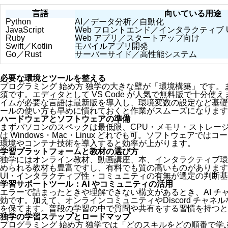
言語
向いている用途
Python
AI／データ分析／自動化
JavaScript
Web フロントエンド／インタラクティブ U
Ruby
Web アプリ／スタートアップ向け
Swift／Kotlin
モバイルアプリ開発
Go／Rust
サーバーサイド／高性能システム
必要な環境とツールを整える
プログラミング 始め方 独学の大きな壁が「環境構築」です
須です。エディタとして VS Code が人気で無料版で十分使えます。P
イムが必要な言語は最新版を導入し、環境変数の設定など基礎
ールの使い方も早めに慣れておくと作業がスムーズになります
ハードウェアとソフトウェアの準備
まずパソコンのスペックは最低限、CPU・メモリ・ストレー
は Windows・Mac・Linux どれでも可。ソフトウェア
環境やコンテナ技術を導入すると効率が上がります。
学習プラットフォームと教材の選び方
独学にはオンライン教材、動画講座、本、インタラクティブ環
められる教材も豊富ですし、有料でも質の高いものがあります
UI・インタラクティブ性・コミュニティの有無が選定の判断
学習サポートツール：AI やコミュニティの活用
エラーで詰まったときや理解できない構文があるとき、AI チ
効です。加えて、オンラインコミュニティやDiscord チャ
を保てます。普段の学習の中で質問や共有をする習慣を持つと
独学の学習ステップとロードマップ
プログラミング 始め方 独学では「どのスキルをどの順番で