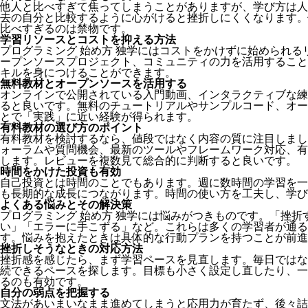
他人と比べすぎて焦ってしまうことがありますが、学び方は人
去の自分と比較するように心がけると挫折しにくくなります。
比べすぎるのは禁物です。
学習リソースとコストを抑える方法
プログラミング 始め方 独学にはコストをかけずに始められ
ープンソースプロジェクト、コミュニティの力を活用すること
キルを身につけることができます。
無料教材とオープンソースを活用する
オンラインで公開されている入門動画、インタラクティブな練
ると良いです。無料のチュートリアルやサンプルコード、オー
とで「実践」に近い経験が得られます。
有料教材の選び方のポイント
有料教材を検討するなら、値段ではなく内容の質に注目しまし
ォーラムや質問機会、最新のツールやフレームワーク対応、有
します。レビューを複数見て総合的に判断すると良いです。
時間をかけた投資も有効
自己投資とは時間のことでもあります。週に数時間の学習を一
も長期的な成長につながります。時間の使い方を工夫し、学び
よくある悩みとその解決策
プログラミング 始め方 独学には悩みがつきものです。「挫
い」「エラーに手こずる」など。これらは多くの学習者が通る
す。悩みを抱えたときは具体的な行動プランを持つことが前進
挫折しそうなときの対応方法
挫折感を感じたら、まず学習ペースを見直します。毎日ではな
続できるペースを探します。目標も小さく設定し直したり、一
るのも有効です。
自分の弱点を把握する
文法があいまいなまま進めてしまうと応用力が育たず、後々詰