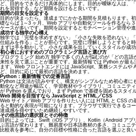
ど、目的をできるだけ具体的にします。目的が曖昧な人は、「
れを習得する」など期限を設けると良いです。
期間の目安を設定する
目的が決まったら、達成までにかかる期間を見積もります。初心者の場
礎ならば 1～3 ヶ月、Web アプリや自動化ツールを作るなら 3
ケースが多いです。期間を設定するとモチベーション管理や進
成功する独学の心構え
独学では「完璧を求めすぎない」「小さな失敗を恐れない」「
仕組みを作る」ことが肝心です。完璧に理解しようとすると時
まずは手を動かして、小さな成果を出していくスタイルが成功
初心者におすすめのプログラミング言語と選び方
プログラミング 始め方 独学で多くの人が悩むのが「どの言
来性を見て選ぶことが重要です。最新情報では Python が
ます。Web フロントエンドには JavaScript、業務システムや Andr
ど、目的に応じて最初の言語を決めます。
Python：最新情報での定番言語
Python は文法が読みやすく、構文がシンプルなため初心者
動化など用途が幅広く、学習教材やライブラリ、コミュニティ
が Python を選んでおり、まず Python で基礎を固めるス
Web 開発を目指すなら JavaScript と HTML／CSS
Web サイト／Web アプリを作りたい人には HTML と CSS の基
ると動的な表現が可能になります。ブラウザで実行できるコー
達成感を得やすいため継続しやすいです。
その他言語の選択肢とその特徴
目的によっては、Swift（iOS アプリ）、Kotlin（Androi
ぶ言語が変わります。難易度や日本語教材の多さ、コミュニテ
比較表を参考に、自分の目標や性格に合った言語を選ぶと良い