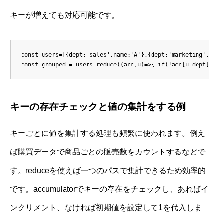
キーが増えても対応可能です。
const users=[{dept:'sales',name:'A'},{dept:'marketing',nam
const grouped = users.reduce((acc,u)=>{ if(!acc[u.dept]) 
キーの存在チェックと値の集計をする例
キーごとに値を集計する処理も頻繁に使われます。例え
ば購買データで商品ごとの販売数をカウントするなどで
す。reduceを使えば一つのパスで集計できるため効率的
です。accumulatorでキーの存在をチェックし、あればイ
ンクリメント、なければ初期値を設定して1を代入しま