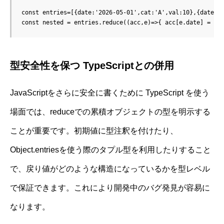
const entries=[{date:'2026-05-01',cat:'A',val:10},{date:'2
const nested = entries.reduce((acc,e)=>{ acc[e.date] = ac
型安全性を保つ TypeScriptとの併用
JavaScriptをさらに安全に書くために TypeScript を使う
場面では、reduceでの累積オブジェクトの型を明示する
ことが重要です。初期値に型注釈を付けたり、
Object.entriesを使う際のタプル型を利用したりすること
で、戻り値がどのような構造になっているかを型レベル
で保証できます。これにより開発中のバグ発見が容易に
なります。