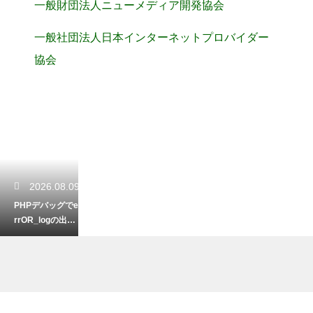
一般財団法人ニューメディア開発協会
一般社団法人日本インターネットプロバイダー
協会
2026.08.09
PHPデバッグでe
rrOR_logの出力
先は？エラーの
ログを追跡する
設定