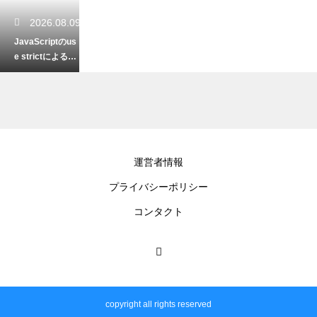
2026.08.09
JavaScriptのus
e strictによるstr
ictモードのメリ
ット
2026.08.09
運営者情報
PHPデバッグでe
プライバシーポリシー
rrOR_logの出力
先は？エラーの
コンタクト
ログを追跡する
設定
2026.08.08
C#例外処理のtry
copyright all rights reserved
とcatchとfinall