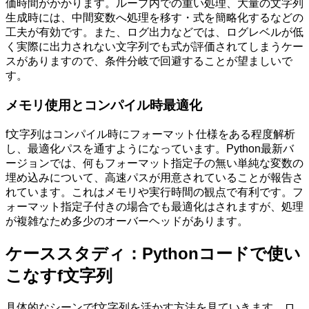
価時間がかかります。ループ内での重い処理、大量の文字列
生成時には、中間変数へ処理を移す・式を簡略化するなどの
工夫が有効です。また、ログ出力などでは、ログレベルが低
く実際に出力されない文字列でも式が評価されてしまうケー
スがありますので、条件分岐で回避することが望ましいで
す。
メモリ使用とコンパイル時最適化
f文字列はコンパイル時にフォーマット仕様をある程度解析
し、最適化パスを通すようになっています。Python最新バ
ージョンでは、何もフォーマット指定子の無い単純な変数の
埋め込みについて、高速パスが用意されていることが報告さ
れています。これはメモリや実行時間の観点で有利です。フ
ォーマット指定子付きの場合でも最適化はされますが、処理
が複雑なため多少のオーバーヘッドがあります。
ケーススタディ：Pythonコードで使い
こなすf文字列
具体的なシーンでf文字列を活かす方法を見ていきます。ロ