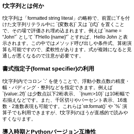
f文字列とは何か
f文字列は「formatted string literal」の略称で、前置に`f`を付
けた文字列リテラル中に `{変数名}` 又は `{式}` を置くこと
で、その場で評価され埋め込まれます。例えば `name =
“John”` として `f”Hello {name}”` とすれば、Hello John と表
示されます。この中ではメソッド呼び出しや条件式、算術演
算も可能ですので、柔軟性があります。式が複雑になると見
通しが悪くなるので注意が必要です。
書式指定子(format specifier)の利用
f文字列内でコロン `:` を使うことで、浮動小数点数の精度・
幅・パディング・整列などを指定できます。例えば
`{value:.2f}` は少数点以下2桁表示、 `{num:>10}` は10桁幅で
右揃えなどです。また、千区切りやパーセント表示、16進
数・2進数表現も可能です。これらは`str.format()` や `%` 演
算子でも利用できますが、f文字列のほうが直感的で読みや
すくなります。
導入時期とPythonバージョン互換性