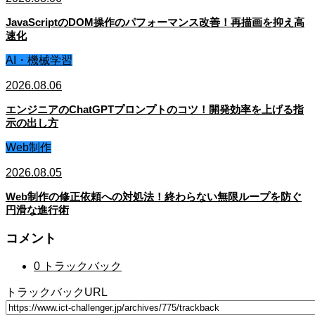
JavaScriptのDOM操作のパフォーマンス改善！再描画を抑え高
速化
AI・機械学習
2026.08.06
エンジニアのChatGPTプロンプトのコツ！開発効率を上げる指
示の出し方
Web制作
2026.08.05
Web制作の修正依頼への対処法！終わらない無限ループを防ぐ
円滑な進行術
コメント
0 トラックバック
トラックバックURL