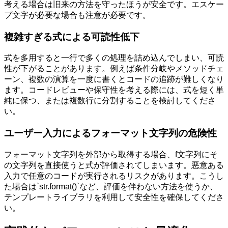
考える場合は旧来の方法を守ったほうが安全です。エスケー
プ文字が必要な場合も注意が必要です。
複雑すぎる式による可読性低下
式を多用すると一行で多くの処理を詰め込んでしまい、可読
性が下がることがあります。例えば条件分岐やメソッドチェ
ーン、複数の演算を一度に書くとコードの追跡が難しくなり
ます。コードレビューや保守性を考える際には、式を短く単
純に保つ、または複数行に分割することを検討してくださ
い。
ユーザー入力によるフォーマット文字列の危険性
フォーマット文字列を外部から取得する場合、f文字列にそ
の文字列を直接使うと式が評価されてしまいます。悪意ある
入力で任意のコードが実行されるリスクがあります。こうし
た場合は`str.format()`など、評価を伴わない方法を使うか、
テンプレートライブラリを利用して安全性を確保してくださ
い。