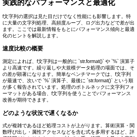
実践的なパフォーマンスと最適化
f文字列の選択は見た目だけでなく性能にも影響します。特
に大量の文字列処理、高頻度ループ、ログ出力などで差が出
ます。ここでは最新情報をもとにパフォーマンス傾向と最適
化のヒントを解説します。
速度比較の概要
測定によれば、f文字列は一般的に `str.format()` や `%` 演算子
より高速です。繰り返しや大規模データ処理の場面では、そ
の差が顕著になります。簡単なベンチマークでは、f文字列
が最速で、次いで `%` 演算子、最後に `str.format()` という順
が多く報告されています。処理のボトルネックに文字列フォ
ーマットがある場合、f文字列を使うことでパフォーマンス
改善が期待できます。
どのような状況で遅くなるか
式が複雑であるほど処理コストが上がります。算術演算・関
数呼び出し・属性アクセスなどを含む式を多用するほど、評