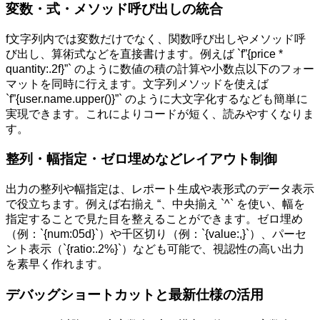
変数・式・メソッド呼び出しの統合
f文字列内では変数だけでなく、関数呼び出しやメソッド呼
び出し、算術式などを直接書けます。例えば `f”{price *
quantity:.2f}”` のように数値の積の計算や小数点以下のフォー
マットを同時に行えます。文字列メソッドを使えば
`f”{user.name.upper()}”` のように大文字化するなども簡単に
実現できます。これによりコードが短く、読みやすくなりま
す。
整列・幅指定・ゼロ埋めなどレイアウト制御
出力の整列や幅指定は、レポート生成や表形式のデータ表示
で役立ちます。例えば右揃え “、中央揃え `^` を使い、幅を
指定することで見た目を整えることができます。ゼロ埋め
（例：`{num:05d}`）や千区切り（例：`{value:,}`）、パーセ
ント表示（`{ratio:.2%}`）なども可能で、視認性の高い出力
を素早く作れます。
デバッグショートカットと最新仕様の活用