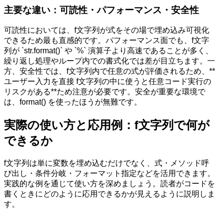
主要な違い：可読性・パフォーマンス・安全性
可読性においては、f文字列が式をその場で埋め込み可視化
できるため最も直感的です。パフォーマンス面でも、f文字
列が `str.format()` や `%` 演算子より高速であることが多く、
繰り返し処理やループ内での書式化では差が目立ちます。一
方、安全性では、f文字列内で任意の式が評価されるため、**
ユーザー入力を直接 f文字列の中に使うと任意コード実行の
リスクがある**ため注意が必要です。安全が重要な環境で
は、format() を使ったほうが無難です。
実際の使い方と応用例：f文字列で何が
できるか
f文字列は単に変数を埋め込むだけでなく、式・メソッド呼
び出し・条件分岐・フォーマット指定などを活用できます。
実践的な例を通じて使い方を深めましょう。読者がコードを
書くときにどのように応用できるかが見えるように説明しま
す。