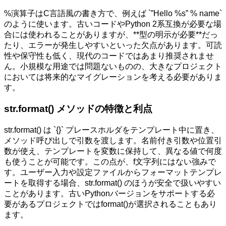
%演算子はC言語風の書き方で、例えば `”Hello %s” % name`
のように使います。古いコードやPython 2系互換が必要な場
合には使われることがありますが、**型の明示が必要**だっ
たり、エラーが発生しやすいといった欠点があります。可読
性や保守性も低く、現代のコードではあまり推奨されませ
ん。小規模な用途では問題ないものの、大きなプロジェクト
においては将来的なマイグレーションを考える必要がありま
す。
str.format() メソッドの特徴と利点
str.format() は `{}` プレースホルダをテンプレート中に置き、
メソッド呼び出しで引数を渡します。名前付き引数や位置引
数が使え、テンプレートを変数に保持して、異なる値で何度
も使うことが可能です。この点が、f文字列にはない強みで
す。ユーザー入力や設定ファイルからフォーマットテンプレ
ートを取得する場合、str.format() のほうが安全で扱いやすい
ことがあります。古いPythonバージョンをサポートする必
要があるプロジェクトではformat()が選択されることもあり
ます。