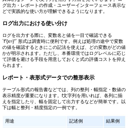
グ出力・レポートの作成・ユーザーインターフェース表示な
どで実践的な使い方が理解できるようになります。
ログ出力における使い分け
ログを出力する際に、変数名と値を一目で確認できる
`f”{x=}”` 形式は調査時に便利です。例えば処理の途中で変数
の値を確認するときにこの記法を使えば、どの変数がどの値
かが明示されます。ただし、本番環境ではログレベルに応じ
て評価を避ける手段を用意しておくと式の評価コストを抑え
られます。
レポート・表形式データでの整形表示
テーブル形式の報告書などでは、列の整列・幅指定・数値の
表示精度が重要になります。f文字列を用いれば、各列に揃
えを指定したり、幅を固定して出力するなどが簡単です。以
下は幅と整列・精度指定の一例です。
用途
記述例
結果例