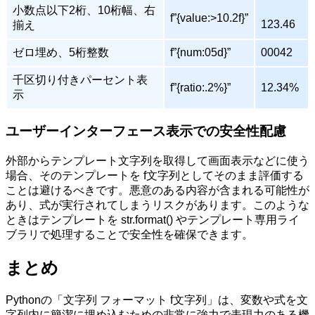
小数点以下2桁、10桁幅、右
f”{value:>10.2f}”
123.46
揃え
ゼロ埋め、5桁整数
f”{num:05d}”
00042
千区切り付きパーセント表
f”{ratio:.2%}”
12.34%
示
ユーザーインターフェース表示での安全性配慮
外部からテンプレート文字列を取得して画面表示などに使う
場合、そのテンプレートを f文字列としてそのまま評価する
ことは避けるべきです。悪意のある内容が含まれる可能性が
あり、式が実行されてしまうリスクがあります。このような
ときはテンプレートを str.format() やテンプレート専用ライ
ブラリで処理することで安全性を確保できます。
まとめ
Pythonの「文字列 フォーマット f文字列」は、変数や式を文
字列内に簡潔に埋め込むための非常に強力で表現力のある機