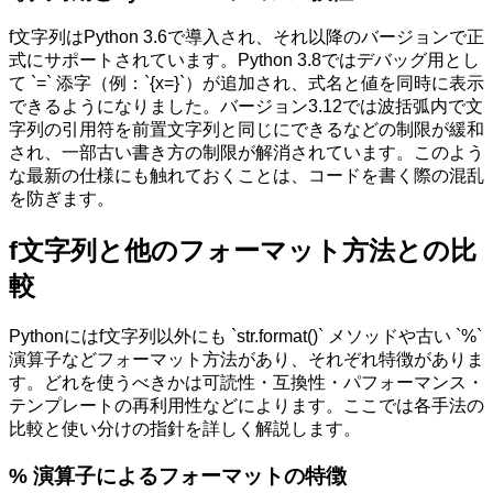
f文字列はPython 3.6で導入され、それ以降のバージョンで正
式にサポートされています。Python 3.8ではデバッグ用とし
て `=` 添字（例：`{x=}`）が追加され、式名と値を同時に表示
できるようになりました。バージョン3.12では波括弧内で文
字列の引用符を前置文字列と同じにできるなどの制限が緩和
され、一部古い書き方の制限が解消されています。このよう
な最新の仕様にも触れておくことは、コードを書く際の混乱
を防ぎます。
f文字列と他のフォーマット方法との比
較
Pythonにはf文字列以外にも `str.format()` メソッドや古い `%`
演算子などフォーマット方法があり、それぞれ特徴がありま
す。どれを使うべきかは可読性・互換性・パフォーマンス・
テンプレートの再利用性などによります。ここでは各手法の
比較と使い分けの指針を詳しく解説します。
% 演算子によるフォーマットの特徴