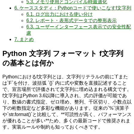
5.3.
メモリ使用とコンパイル時最適化
6.
ケーススタディ：Pythonコードで使いこなすf文字列
6.1.
ログ出力における使い分け
6.2.
レポート・表形式データでの整形表示
6.3.
ユーザーインターフェース表示での安全性配
慮
7.
まとめ
Python 文字列 フォーマット f文字列
の基本とは何か
Pythonにおけるf文字列とは、文字列リテラルの前に`f`また
は`F`を付け、波括弧 `{}` 内に式や変数を直接記述すること
で、宣言場所で評価されて文字列に埋め込まれる構文です。
f文字列はPython 3.6以降に導入され、式の評価が可能であ
り、数値の書式指定、ゼロ埋め、整列、千区切り、小数点以
下の桁数指定など多彩な機能があります。従来の`%`演算子
や`str.format()`と比較して、**可読性が高く、パフォーマンス
が優れることが多い**ため、多くの最新コードで推奨されま
す。実装ルールや制約も知っておくべきです。