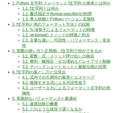
1.
Python 文字列 フォーマット f文字列 の基本とは何か
1.1.
f文字列とは何か
1.2.
書式指定子(format specifier)の利用
1.3.
導入時期とPythonバージョン互換性
2.
f文字列と他のフォーマット方法との比較
2.1.
% 演算子によるフォーマットの特徴
2.2.
str.format() メソッドの特徴と利点
2.3.
主要な違い：可読性・パフォーマンス・安全
性
3.
実際の使い方と応用例：f文字列で何ができるか
3.1.
変数・式・メソッド呼び出しの統合
3.2.
整列・幅指定・ゼロ埋めなどレイアウト制御
3.3.
デバッグショートカットと最新仕様の活用
4.
f文字列の落とし穴と注意点
4.1.
式内での引用符の衝突とエスケープ
4.2.
複雑すぎる式による可読性低下
4.3.
ユーザー入力によるフォーマット文字列の危
険性
5.
実践的なパフォーマンスと最適化
5.1.
速度比較の概要
5.2.
どのような状況で遅くなるか