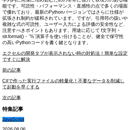
能です。可読性・パフォーマンス・直感性の点で多くの場面
で優れており、最新のPythonバージョンではさらに仕様が
拡張され制約が緩和されています。ですが、引用符の扱いや
複雑な式の可読性、ユーザー入力による評価の安全性など、
注意すべきポイントもあります。用途に応じて f文字列・
str.format()・`%`演算子を使い分けることが、健全で保守性
の高いPythonコードを書く鍵となります。
エクセルの開発タブが表示されない時の対処法！簡単な設定
ですぐに解決
前の記事
C#で作った実行ファイルの軽量化！不要なデータを削減し
て起動を早くする
次の記事
特集記事
JavaScript
2026.08.06