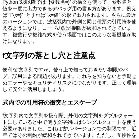
Python 3.8以降では `{変数名=}` の構文を使って、変数名と
値を一度に出力できるデバッグ用の書き方があります。例え
ば `f”{x=}”` とすれば `x=値` の形で出力されます。さらに最近
のバージョンでは、波括弧内で外側と同じ種類の引用符を使
えるようになり、コードの記述制限が緩和されてきていま
す。複数行や複雑な式を使う場面ではこのような新機能が助
けになります。
f文字列の落とし穴と注意点
便利なf文字列ですが、使う上で知っておきたい制限やバ
グ、誤用による問題があります。これらを知らないと予期せ
ぬエラーやセキュリティリスクにつながります。正しく理解
して安全に活用しましょう。
式内での引用符の衝突とエスケープ
f文字列内で文字列を扱う際、外側の文字列をダブルクォー
トにしていると中で使う文字列にはシングルクォートを使う
必要がありました。これは古いバージョンでの制限です。近
年ではその制約が緩和されてきています。ただし、互換性を