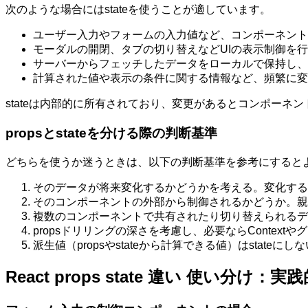
次のような場合にはstateを使うことが適しています。
ユーザー入力やフォームの入力値など、コンポーネント
モーダルの開閉、タブの切り替えなどUIの表示制御を
サーバーからフェッチしたデータをローカルで保持し、
計算された値や表示の条件に関する情報など、頻繁に変
stateは内部的に所有されており、変更があるとコンポーネ
propsとstateを分ける際の判断基準
どちらを使うか迷うときは、以下の判断基準を参考にすると
そのデータが将来変化するかどうかを考える。変化するならs
そのコンポーネントの外部から制御されるかどうか。親な
複数のコンポーネントで共有されたり切り替えられるデータ
propsドリリングの深さを考慮し、必要ならContex
派生値（propsやstateから計算できる値）はsta
React props state 違い 使い分