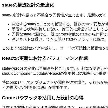
stateの構造設計の最適化
stateの設計を誤ると不整合や冗長性が生じます。最新のガ
関連するstateはまとめて管理する。複数のstate変数
矛盾する状態を持たせない。論理的に矛盾が起こりうるs
冗長なstateは避ける。既にpropsや他のstateから計算
深いネストは避け、できる限りstateをフラットに保つ
このような設計はバグを減らし、コードの可読性と拡張性を
Reactの更新におけるパフォーマンス配慮
stateやpropsの変化は再描画を起こしますが、頻繁な更新がパ
shouldComponentUpdateやReactの変更検出の
特にpropsとしてオブジェクトや関数を渡す場合、それらが毎
ィの参照安定性を保つ設計が重要です。
Contextやフックを活用した設計の心得
共有する状態を必要とする機能が増えると、propsの伝搬が煩雑に