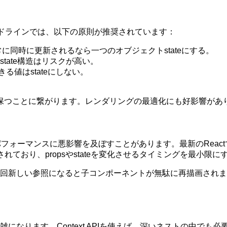
イドラインでは、以下の原則が推奨されています：
が常に同時に更新されるなら一つのオブジェクトstateにする。
tate構造はリスクが高い。
できる値はstateにしない。
。
保つことに繋がります。レンダリングの最適化にも好影響があ
フォーマンスに悪影響を及ぼすことがあります。最新のReactではMe
効率化が重視されており、propsやstateを変化させるタイミングを
回新しい参照になると子コンポーネントが無駄に再描画されます。
なります。Context APIを使えば、深いネストの中でも必要