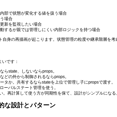
内部で状態が変化する値を扱う場合
行う場合
更新を監視したい場合
動するが親では管理しにくい内部ロジックを持つ場合
ント自身の再描画が起こります。状態管理の粒度や継承階層を考慮
よいです：
tate、しないならprops。
どの外から制御されるならprops。
か。共有するならstateを上位で管理し子にpropsで渡す。
tやグローバルステート管理を使う。
teにしない。再計算して使う方が同期性を保て、設計がシンプルになる
け：実践的な設計とパターン