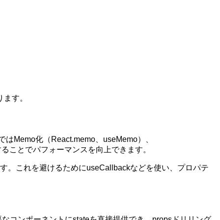
ります。
mo化（React.memo、useMemo）、
最小限にすることでパフォーマンスを向上できます。
これを避けるためにuseCallbackなどを使い、プロパテ
なコンポーネントにstateを直接提供でき、propsドリリング