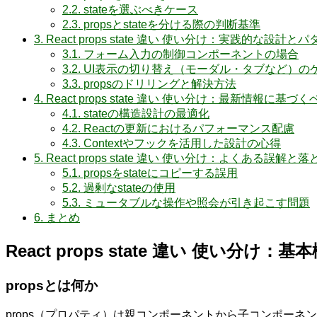
2.2.
stateを選ぶべきケース
2.3.
propsとstateを分ける際の判断基準
3.
React props state 違い 使い分け：実践的な設計と
3.1.
フォーム入力の制御コンポーネントの場合
3.2.
UI表示の切り替え（モーダル・タブなど）の
3.3.
propsのドリリングと解決方法
4.
React props state 違い 使い分け：最新情報に基
4.1.
stateの構造設計の最適化
4.2.
Reactの更新におけるパフォーマンス配慮
4.3.
Contextやフックを活用した設計の心得
5.
React props state 違い 使い分け：よくある誤解と
5.1.
propsをstateにコピーする誤用
5.2.
過剰なstateの使用
5.3.
ミュータブルな操作や照会が引き起こす問題
6.
まとめ
React props state 違い 使い分け：
propsとは何か
props（プロパティ）は親コンポーネントから子コンポーネ