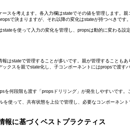
スを考えます。各入力欄はstateでその値を管理します。親コ
ropsで決まりますが、それ以降の変化はstateが持つべきです
ents）ではstateを使って入力の変化を管理し、propsは動的
情報はstateで管理することが多いです。親が管理することも
クスを親でstate化し、子コンポーネントにはpropsで渡す
psを何段階も渡す「propsドリリング」が発生しやすいです
管理ツールを使って、共有状態を上位で管理し、必要なコンポーネ
分け：最新情報に基づくベストプラクティス