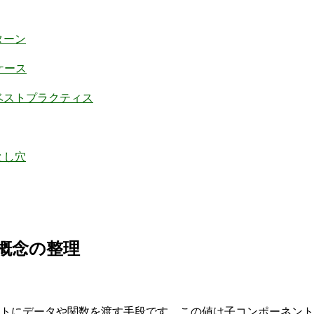
パターン
ケース
づくベストプラクティス
落とし穴
基本概念の整理
ントにデータや関数を渡す手段です。この値は子コンポーネント