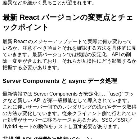
差異などを細かく見ることが望まれます。
最新 React バージョンの変更点とチェ
ックポイント
最新 React のメジャーアップデートで実際に何が変わって
いるか、注意すべき項目とそれを確認する方法を具体的に見
ていきます。最新バージョンでは機能の安定化、API の削
除・変更が含まれており、それらが互換性にどう影響するか
把握する必要があります。
Server Components と async データ処理
最新情報では Server Components が安定化し、`use()` フッ
クなど新しい API が第一級機能として導入されています。
これに伴いサーバー側でのレンダリングの流れやデータ取得
の方法が変化しています。従来クライアント側で行われてい
た処理がサーバーに移るケースもあるため、SSG／SSR／
Hybrid モードの動作をテストし直す必要があります。