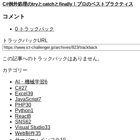
C#例外処理のtryとcatchとfinally！プロのベストプラクティス
コメント
0 トラックバック
トラックバックURL
この記事へのトラックバックはありません。
カテゴリー
AI・機械学習
6
C#
27
Excel
39
JavaScript
7
PHP
30
Python
1
React
8
SNS
62
Visual Studio
33
Web制作
35
サーバー・インフラ
10