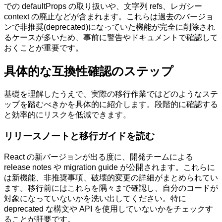
での defaultProps の取り扱いや、文字列 refs、レガシー
context の廃止などが含まれます。これらは過去のバージョ
ンで非推奨(deprecated)になっていた機能が完全に削除され
るケースが多いため、事前に警告やドキュメントで確認して
おくことが重要です。
具体的な互換性確認のステップ
基礎を理解したうえで、実際の移行作業ではどのようなステ
ップを踏むべきかを具体的に紹介します。段階的に確認する
と効率的にリスクを低減できます。
リリースノートと移行ガイドを読む
React の新バージョンが出る度に、開発チームによる
release notes や migration guide が公開されます。これらに
は新機能、非推奨事項、破壊的変更の詳細がまとめられてい
ます。移行前にはこれらを隅々まで確認し、自分のコードが
対象になっていないかを洗い出してください。特に
deprecated な構文や API を使用していないかをチェックす
ることが肝要です。