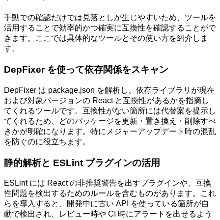
手動での確認だけでは見落としが生じやすいため、ツールを
活用することで効率的かつ確実に互換性を確認することがで
きます。ここでは具体的なツールとその使い方を紹介しま
す。
DepFixer を使って依存関係をスキャン
DepFixer は package.json を解析し、依存ライブラリが現在
および対象バージョンの React と互換性があるかを指摘し
てくれるツールです。互換性がない箇所には代替案を提示し
てくれるため、どのパッケージを更新・置き換え・削除すべ
きかが明確になります。特にメジャーアップデート時の混乱
を防ぐのに役立ちます。
静的解析と ESLint プラグインの活用
ESLint には React の非推奨警告を出すプラグインや、互換
性問題を検出するためのルールを含むものがあります。これ
らを導入すると、開発中に古い API を使っている箇所が自
動で検出され、レビュー時や CI 時にアラートを出せるよう