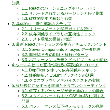
知識
1.1.
React のバージョニングポリシーとは
1.2.
サポートされているバージョンと終了期限
1.3.
破壊的変更の種類と影響
2.
具体的な互換性確認のステップ
2.1.
リリースノートと移行ガイドを読む
2.2.
依存関係ライブラリの互換性チェック
2.3.
テスト環境の構築と検証
3.
最新 React バージョンの変更点とチェックポイント
3.1.
Server Components と async データ処理
3.2.
非推奨 API の削除と移行パターン
3.3.
パフォーマンス改善とビルドプロセスの変化
4.
ツールを使った互換性確認の実践的アプローチ
4.1.
DepFixer を使って依存関係をスキャン
4.2.
静的解析と ESLint プラグインの活用
4.3.
クロスブラウザ／デバイステストの実施
5.
移行後に注意すべき問題とトラブルシューティング
5.1.
依存するパッケージが未更新のままの場合
5.2.
スタイルシートおよび CSS-in-JS に関する
問題
5.3.
パフォーマンス低下やメモリリークの兆候