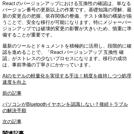
React のバージョンアップにおける互換性の確認は、単なる
バージョン番号の更新以上の作業です。基礎知識の理解、最
新の変更点の把握、依存関係の整備、テスト体制の構築が揃
うことで、安全な移行が可能になります。特にメジャーバー
ジョンアップでは破壊的変更の影響が大きいため、慎重に準
備することが重要です。
最新のツールとドキュメントを積極的に活用し、段階的に確
認を進めることで、「React バージョンアップ 互換性 確
認」がストレスの少ないプロセスになります。移行の成功
は、事前準備の丁寧さにかかっています。
AIのモデルの軽量化を実現する手法！精度を維持しつつ処理
速度を向上
前の記事
パソコンがBluetoothイヤホンを認識しない？接続トラブル
の解決手順
次の記事
関連記事