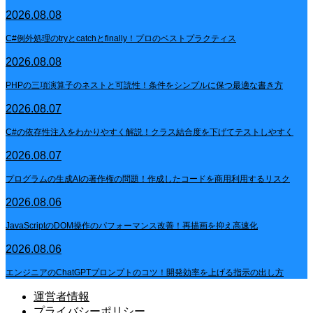
2026.08.08
C#例外処理のtryとcatchとfinally！プロのベストプラクティス
2026.08.08
PHPの三項演算子のネストと可読性！条件をシンプルに保つ最適な書き方
2026.08.07
C#の依存性注入をわかりやすく解説！クラス結合度を下げてテストしやすく
2026.08.07
プログラムの生成AIの著作権の問題！作成したコードを商用利用するリスク
2026.08.06
JavaScriptのDOM操作のパフォーマンス改善！再描画を抑え高速化
2026.08.06
エンジニアのChatGPTプロンプトのコツ！開発効率を上げる指示の出し方
運営者情報
プライバシーポリシー