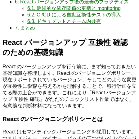
6.
React バージョンアップ後の最善のプラクティス
6.1.
継続的な依存関係の更新と monitoring
6.2.
CI/CD による自動互換性テストの導入
6.3.
ドキュメントとチーム内共有
7.
まとめ
React バージョンアップ 互換性 確認
のための基礎知識
React のバージョンアップを行う前に、まず知っておきたい
基礎知識を整理します。React のバージョニングポリシー、
現在サポートされているバージョン、そしてどのような変更
が互換性に影響を与えるかを理解することで、移行計画を立
てる際の土台ができます。これにより「React バージョンア
ップ 互換性 確認」がただのチェックリスト作業ではなく、
有意義な判断材料になっていきます。
React のバージョニングポリシーとは
React はセマンティックバージョニングを採用しています。
つまりメジャー、マイナー、パッチの三つのレベルでバージ