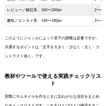
レビュー／解説系
160〜200px
2〜4
趣味／エンタメ系
140〜180px
3〜4
このようにジャンルによって若干の調整は必要ですが、
共通するポイントは「文字を大きく・少なく・太く・コ
ントラスト強く」です。
教材やツールで使える実践チェックリス
ト
実際にサムネイルを作るときに忘れがちな項目をまとめ
たチェックリストです。これをひとつひとつ確認するこ