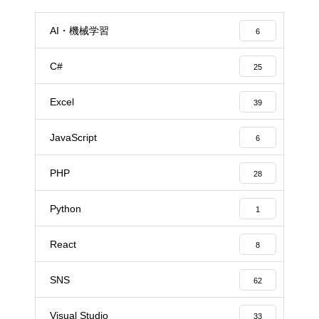
AI・機械学習
6
C#
25
Excel
39
JavaScript
6
PHP
28
Python
1
React
8
SNS
62
Visual Studio
33