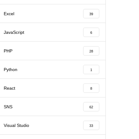
Excel
39
JavaScript
6
PHP
28
Python
1
React
8
SNS
62
Visual Studio
33