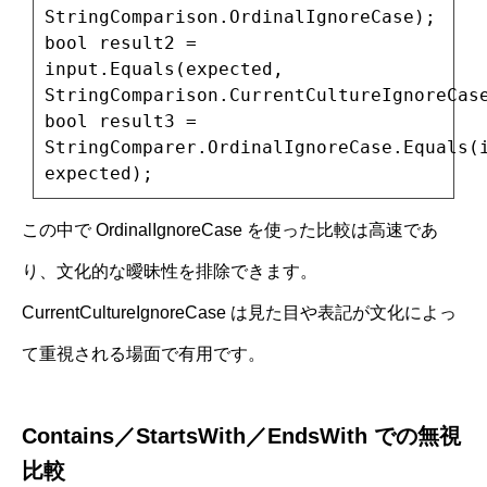
StringComparison.OrdinalIgnoreCase);
bool result2 =
input.Equals(expected,
StringComparison.CurrentCultureIgnoreCas
bool result3 =
StringComparer.OrdinalIgnoreCase.Equals(
expected);
この中で OrdinalIgnoreCase を使った比較は高速であ
り、文化的な曖昧性を排除できます。
CurrentCultureIgnoreCase は見た目や表記が文化によっ
て重視される場面で有用です。
Contains／StartsWith／EndsWith での無視
比較