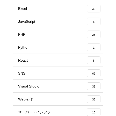
Excel
39
JavaScript
6
PHP
28
Python
1
React
8
SNS
62
Visual Studio
33
Web制作
35
サーバー・インフラ
10