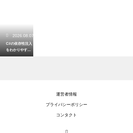
2026.08.07
C#の依存性注入
をわかりやすく
解説！クラス結
合度を下げてテ
ストしやすく
2026.08.07
運営者情報
プログラムの生
プライバシーポリシー
成AIの著作権の
問題！作成した
コンタクト
コードを商用利
用するリスク