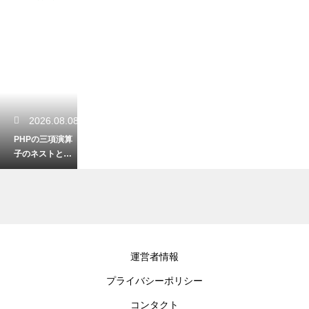
2026.08.08
PHPの三項演算
子のネストと可
読性！条件をシ
ンプルに保つ最
適な書き方
2026.08.07
運営者情報
C#の依存性注入
プライバシーポリシー
をわかりやすく
解説！クラス結
コンタクト