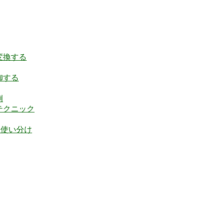
変換する
御する
例
テクニック
と使い分け