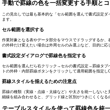
手動で罫線の色を一括変更する手順とコ
この見出しでは最も基本的な「セル範囲を選んで書式設定ダ
ます。
セル範囲を選択する
作業対象となる表やデータ部分をマウスでドラッグするか、表
の外枠だけ変えたい場合は外周セルのみ選ぶなど、目的に応
書式設定ダイアログで罫線色を指定する
セル範囲を選んだら右クリック→セルの書式設定→罫線タブへ
トの外枠・内部罫線ボタンをクリックして適用範囲を指定し
罫線スタイルを揃えるための注意点
罫線の種類（実線・点線・太線など）や太さを統一しないと
細線を組み合わせると、グリッド線と区別がつきにくくなる
テーブルスタイルを使って罫線色を統