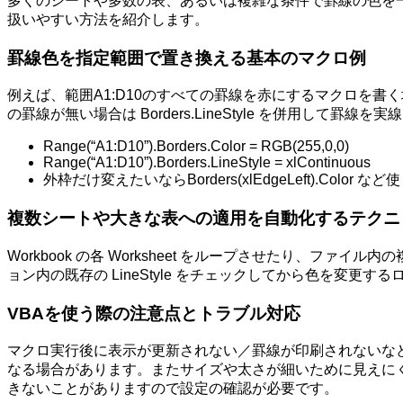
多くのシートや多数の表、あるいは複雑な条件で罫線の色を
扱いやすい方法を紹介します。
罫線色を指定範囲で置き換える基本のマクロ例
例えば、範囲A1:D10のすべての罫線を赤にするマクロを書く場合
の罫線が無い場合は Borders.LineStyle を併用して罫
Range(“A1:D10”).Borders.Color = RGB(255,0,0)
Range(“A1:D10”).Borders.LineStyle = xlContinuous
外枠だけ変えたいならBorders(xlEdgeLeft).Color など
複数シートや大きな表への適用を自動化するテクニ
Workbook の各 Worksheet をループさせたり、フ
ョン内の既存の LineStyle をチェックしてから色を変
VBAを使う際の注意点とトラブル対応
マクロ実行後に表示が更新されない／罫線が印刷されないな
なる場合があります。またサイズや太さが細いために見えに
きないことがありますので設定の確認が必要です。