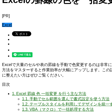
[PR]
Excel
Excelで大量のセルや表の罫線を手動で色変更するのは非
方法をマスターすると作業効率が大幅にアップします。この
に整えたい方はぜひご覧ください。
目次
1.
Excel 罫線 色 一括変更 を行う主な方法
1.1.
手動でセル範囲を選んで書式設定を使う方法
1.2.
テーブルスタイルを利用してデザインを統一
1.3.
VBA（マクロ）で一括処理する方法