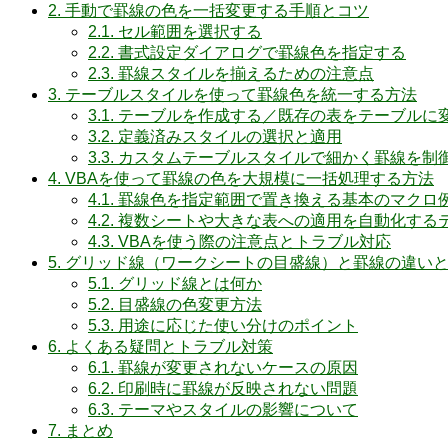
2.
手動で罫線の色を一括変更する手順とコツ
2.1.
セル範囲を選択する
2.2.
書式設定ダイアログで罫線色を指定する
2.3.
罫線スタイルを揃えるための注意点
3.
テーブルスタイルを使って罫線色を統一する方法
3.1.
テーブルを作成する／既存の表をテーブルに
3.2.
定義済みスタイルの選択と適用
3.3.
カスタムテーブルスタイルで細かく罫線を制
4.
VBAを使って罫線の色を大規模に一括処理する方法
4.1.
罫線色を指定範囲で置き換える基本のマクロ
4.2.
複数シートや大きな表への適用を自動化する
4.3.
VBAを使う際の注意点とトラブル対応
5.
グリッド線（ワークシートの目盛線）と罫線の違い
5.1.
グリッド線とは何か
5.2.
目盛線の色変更方法
5.3.
用途に応じた使い分けのポイント
6.
よくある疑問とトラブル対策
6.1.
罫線が変更されないケースの原因
6.2.
印刷時に罫線が反映されない問題
6.3.
テーマやスタイルの影響について
7.
まとめ