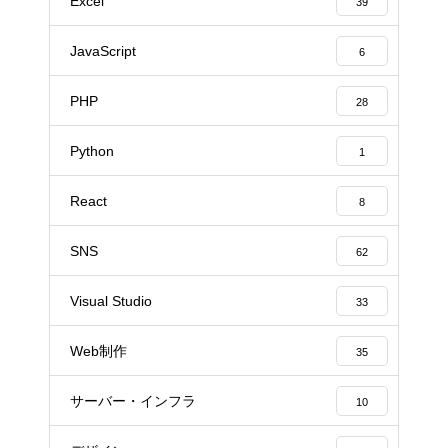
Excel
39
JavaScript
6
PHP
28
Python
1
React
8
SNS
62
Visual Studio
33
Web制作
35
サーバー・インフラ
10