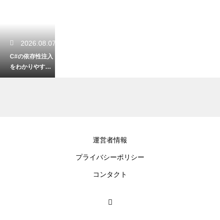
2026.08.07
C#の依存性注入
をわかりやすく
解説！クラス結
合度を下げてテ
ストしやすく
2026.08.07
運営者情報
プログラムの生
プライバシーポリシー
成AIの著作権の
問題！作成した
コンタクト
コードを商用利
用するリスク