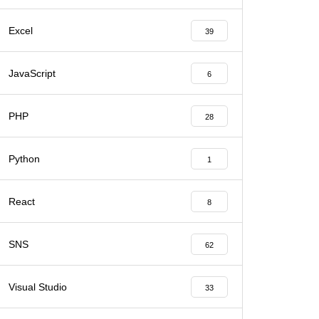
Excel
39
JavaScript
6
PHP
28
Python
1
React
8
SNS
62
Visual Studio
33