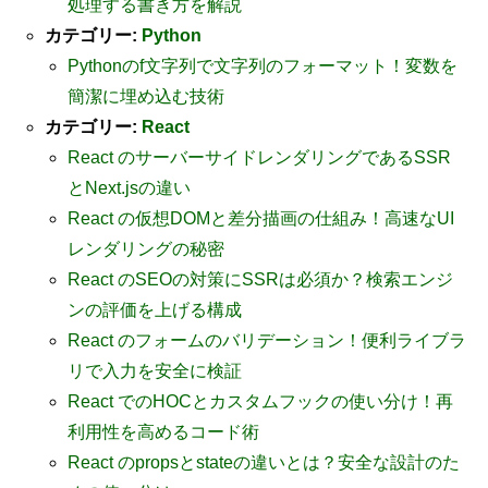
処理する書き方を解説
カテゴリー:
Python
Pythonのf文字列で文字列のフォーマット！変数を
簡潔に埋め込む技術
カテゴリー:
React
React のサーバーサイドレンダリングであるSSR
とNext.jsの違い
React の仮想DOMと差分描画の仕組み！高速なUI
レンダリングの秘密
React のSEOの対策にSSRは必須か？検索エンジ
ンの評価を上げる構成
React のフォームのバリデーション！便利ライブラ
リで入力を安全に検証
React でのHOCとカスタムフックの使い分け！再
利用性を高めるコード術
React のpropsとstateの違いとは？安全な設計のた