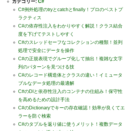
カテゴリー:
C#
C#例外処理のtryとcatchとfinally！プロのベストプ
ラクティス
C#の依存性注入をわかりやすく解説！クラス結合
度を下げてテストしやすく
C#のスレッドセーフなコレクションの種類！並列
処理で安全にデータを操作
C#の正規表現でグループ化して抽出！複雑な文字
列のパターンを見つける技
C#のレコード構造体とクラスの違い！イミュータ
ブルなデータ処理の最適解
C#のDIと依存性注入のコンテナの仕組み！保守性
を高めるための設計手法
C#のDictionaryでキーの存在確認！効率が良くてエ
ラーを防ぐ検索
C#のタプルを返り値に使うメリット！複数データ